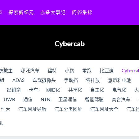
态
探索新纪元
亦朵大事记
问答集锦
Cybercab
衣教主
哪吒汽车
福特
小鹏
零跑
比亚迪
Cyberca
组
ADAS
车载摄像头
手动挡
零排放
氢燃料电池
经销商
卡车
网联化
共享化
自主化
电气化
大
UWB
通信
NTN
卫星通信
智能驾驶
高合汽车
恒大
汽车网址导航
汽车分类网址
汽车网址大全
汽车
机