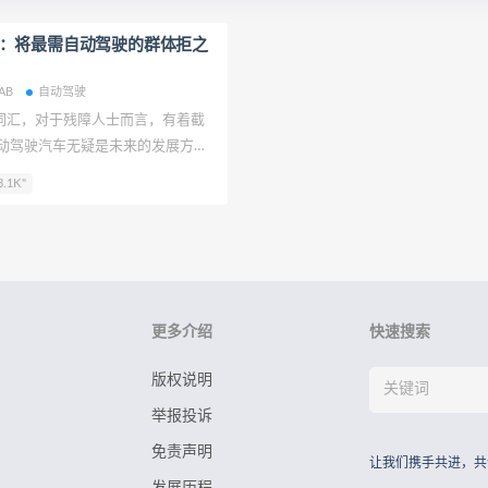
cab：将最需自动驾驶的群体拒之
AB
自动驾驶
髦词汇，对于残障人士而言，有着截
普及的时间尚不确定，或许还很遥
.1K"
行业内的主要参与者都热衷于提及
概念，然而，我们中有一部分人对这
。特斯拉新推出的 Cybercab 本
出行方向迈出的一步，可遗憾的
它的群体忽视了。
更多介绍
快速搜索
版权说明
举报投诉
免责声明
让我们携手共进，共
发展历程