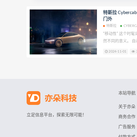
特斯拉 Cyber
门外
特斯拉
CYBERC
“移动性” 这个时
然不同的意义。 自动驾驶汽车无疑是未来的发展方
向，不过它大规模
2024-11-01
3
远。当下，大多数
“移动出行” 这个
个词的理解却大相径庭
应是朝着自动驾驶
是，它却把最需要
本站导航
关于亦朵
立足信息平台，探索无限可能！
商务合作
广告服务
付款方式