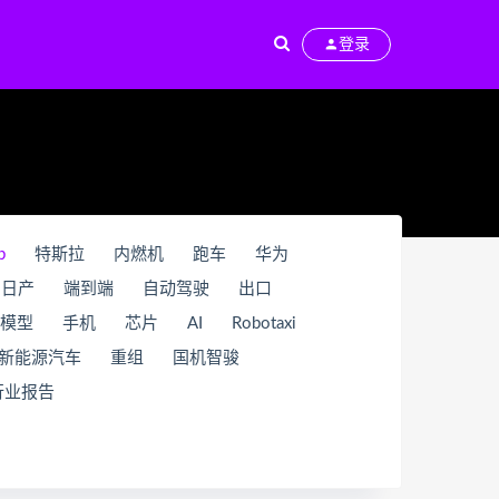
登录
b
特斯拉
内燃机
跑车
华为
日产
端到端
自动驾驶
出口
模型
手机
芯片
AI
Robotaxi
新能源汽车
重组
国机智骏
行业报告