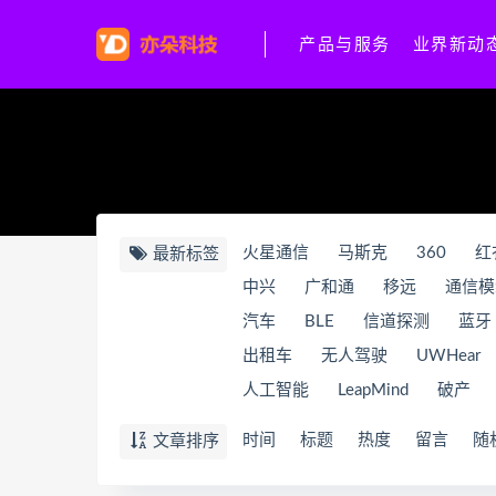
产品与服务
业界新动
火星通信
马斯克
360
红
最新标签
中兴
广和通
移远
通信模
汽车
BLE
信道探测
蓝牙
出租车
无人驾驶
UWHear
人工智能
LeapMind
破产
时间
标题
热度
留言
随
文章排序