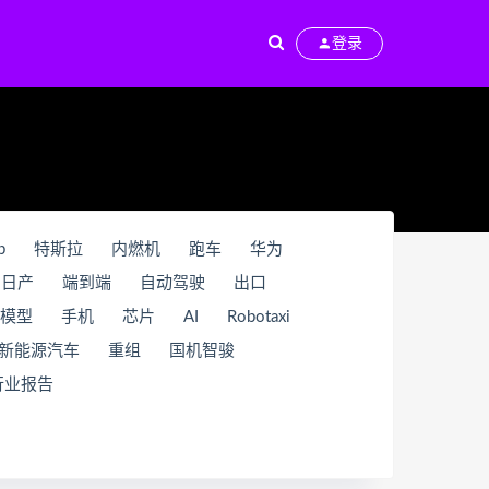
登录
b
特斯拉
内燃机
跑车
华为
日产
端到端
自动驾驶
出口
模型
手机
芯片
AI
Robotaxi
新能源汽车
重组
国机智骏
行业报告