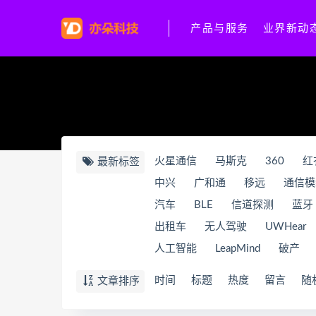
产品与服务
业界新动
火星通信
马斯克
360
红
最新标签
中兴
广和通
移远
通信模
汽车
BLE
信道探测
蓝牙
出租车
无人驾驶
UWHear
人工智能
LeapMind
破产
时间
标题
热度
留言
随
文章排序