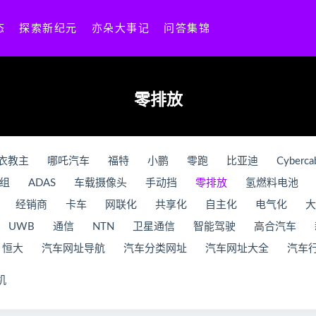
态
探索新纪元
亦朵大事记
问答集锦
零排放
衣教主
哪吒汽车
福特
小鹏
零跑
比亚迪
Cyberca
组
ADAS
车载摄像头
手动挡
零排放
氢燃料电池
经销商
卡车
网联化
共享化
自主化
电气化
大
UWB
通信
NTN
卫星通信
智能驾驶
高合汽车
恒大
汽车网址导航
汽车分类网址
汽车网址大全
汽车
机