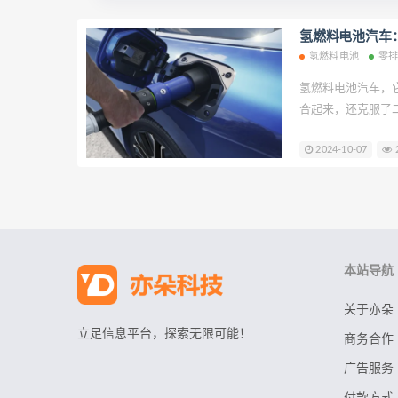
氢燃料电池汽车
氢燃料电池
零
氢燃料电池汽车，
合起来，还克服了
的，可实际上也没那么简单。 ​氢
2024-10-07
2
单又最丰富的元素
差不多四分之三的
是排名第十的常见
了。
本站导航
关于亦朵
立足信息平台，探索无限可能！
商务合作
广告服务
付款方式