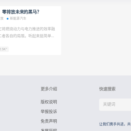
：零排放未来的黑马？
排放
新能源汽车
它将燃烧动力与电力推进的效率融
二者各自的局限。听起来挺简单
，这可是宇宙中最简
.5K"
。据估算，在整个可观测宇宙里，
质量都是氢元素。在地球上，它也
元素，不过大部分都和氧结合成水
更多介绍
快速搜索
版权说明
举报投诉
免责声明
让我们携手共进，共
发展历程