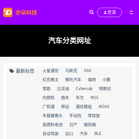
登录
汽车分类网址
最新标签
火星通信
马斯克
360
红衣教主
哪吒汽车
福特
小鹏
零跑
比亚迪
Cybercab
特斯拉
内燃机
跑车
华为
中兴
广和通
移远
通信模组
ADAS
车载摄像头
手动挡
零排放
氢燃料电池
日产
端到端
自动驾驶
出口
汽车
BLE