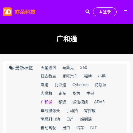
登录
广和通
最新标签
火星通信
马斯克
360
红衣教主
哪吒汽车
福特
小鹏
零跑
比亚迪
Cybercab
特斯拉
内燃机
跑车
华为
中兴
广和通
移远
通信模组
ADAS
车载摄像头
手动挡
零排放
氢燃料电池
日产
端到端
自动驾驶
出口
汽车
BLE