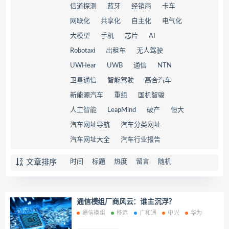
信道探测
蓝牙
经销商
卡车
网联化
共享化
自主化
电气化
大模型
手机
芯片
AI
Robotaxi
出租车
无人驾驶
UWHear
UWB
通信
NTN
卫星通信
智能驾驶
高合汽车
新能源汽车
重组
国机智骏
人工智能
LeapMind
破产
恒大
汽车网址导航
汽车分类网址
汽车网址大全
汽车行业报告
文章排序
时间
标题
热度
留言
随机
通信模组厂商风云：谁主沉浮？
通信模组
移远
广和通
中兴
华为