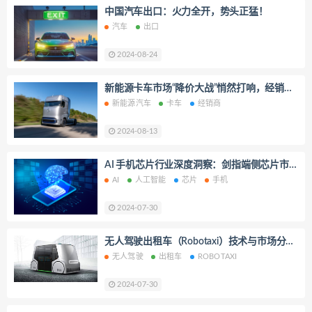
中国汽车出口：火力全开，势头正猛！
汽车
出口
2024-08-24
新能源卡车市场“降价大战”悄然打响，经销商
直呼“压力山大”
新能源汽车
卡车
经销商
2024-08-13
AI 手机芯片行业深度洞察：剑指端侧芯片市
场之巅
AI
人工智能
芯片
手机
2024-07-30
无人驾驶出租车（Robotaxi）技术与市场分析
报告
无人驾驶
出租车
ROBOTAXI
2024-07-30